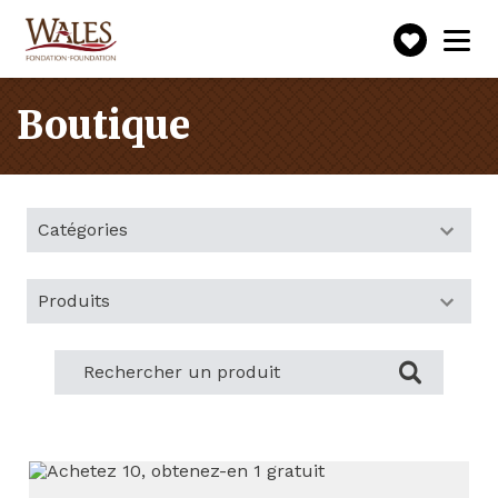
Faire
Toggle
navigation
un
don
Boutique