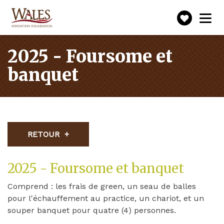
Faire
Toggle
navigation
un
don
2025 - Foursome et
banquet
RETOUR
2025 - Foursome et banquet
Comprend : les frais de green, un seau de balles
pour l'échauffement au practice, un chariot, et un
souper banquet pour quatre (4) personnes.