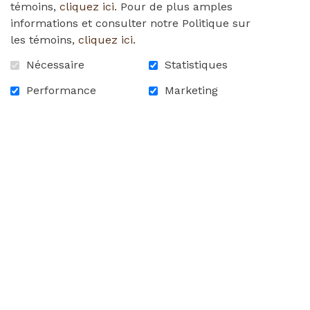
témoins,
cliquez ici
. Pour de plus amples
informations et consulter notre Politique sur
735,00 $
les témoins,
cliquez ici
.
Nécessaire
Statistiques
Performance
Marketing
En stock :
7
735,00 $ - Foursome et Banquet
AJOUTER AU PANIER