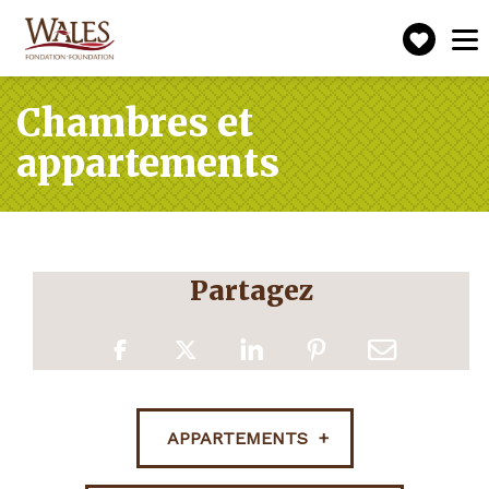
Faire
Toggle
navigat
un
don
Chambres et
appartements
Partagez
APPARTEMENTS