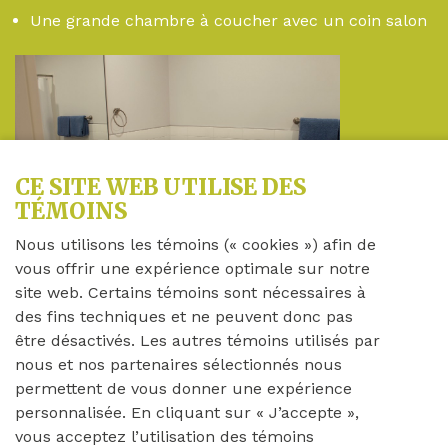
Une grande chambre à coucher avec un coin salon
CE SITE WEB UTILISE DES
TÉMOINS
Nous utilisons les témoins (« cookies ») afin de
vous offrir une expérience optimale sur notre
site web. Certains témoins sont nécessaires à
CHACUNE DES HUIT
CHAMBRES
des fins techniques et ne peuvent donc pas
COMPREND
être désactivés. Les autres témoins utilisés par
nous et nos partenaires sélectionnés nous
La literie (lit à une place), des serviettes, des
permettent de vous donner une expérience
débarbouillettes
personnalisée. En cliquant sur « J’accepte »,
vous acceptez l’utilisation des témoins
Un garde-robe