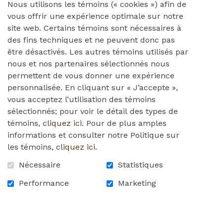
2
Nous utilisons les témoins (« cookies ») afin de
vous offrir une expérience optimale sur notre
site web. Certains témoins sont nécessaires à
des fins techniques et ne peuvent donc pas
Continuum de soins
être désactivés. Les autres témoins utilisés par
nous et nos partenaires sélectionnés nous
La Résidence Wales Home est unique,
permettent de vous donner une expérience
car elle offre un continuum de soins,
personnalisée. En cliquant sur « J’accepte »,
répondant aux besoins des résidents à
vous acceptez l’utilisation des témoins
sélectionnés; pour voir le détail des types de
tous les niveaux de soins sous un
témoins,
cliquez ici
. Pour de plus amples
même toit.
informations et consulter notre Politique sur
les témoins,
cliquez ici
.
Nos appartements sont conçus pour que les
résidents puissent mener une vie complètement
Nécessaire
Statistiques
autonome (bien que des services de soins
Performance
Marketing
infirmiers et de soins personnels soient
disponibles), nos unités ambulatoires sont
destinées aux résidents semi-autonomes et notre
CHSLD offre des soins assidus à long terme. Les