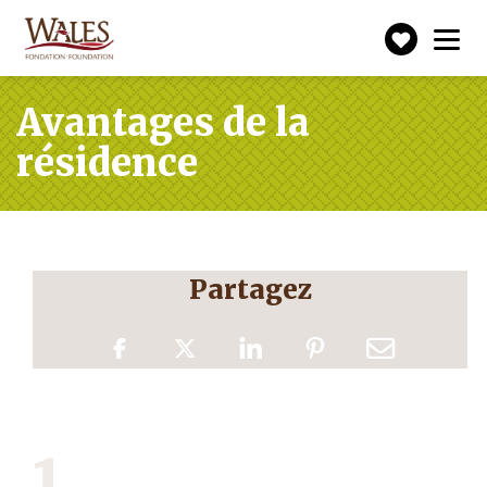
Faire
Toggle
navigation
un
don
Avantages de la
résidence
Partagez
1