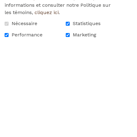
informations et consulter notre Politique sur
675,00 $
les témoins,
cliquez ici
.
Nécessaire
Statistiques
Performance
Marketing
En stock :
0
675,00 $ - 2024 - EARLY BIRD - Foursome et
Banquet
ACCUEIL
CONTACTEZ-NOUS
FAQ
CARRIÈRES