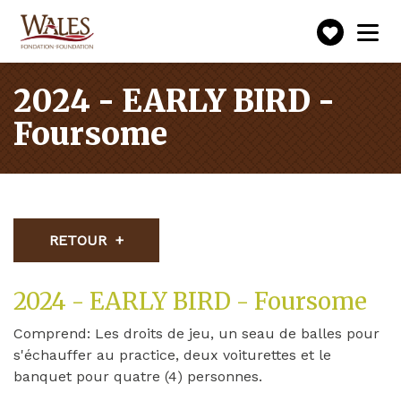
Faire
Toggle
navigation
un
don
2024 - EARLY BIRD -
Foursome
RETOUR
2024 - EARLY BIRD - Foursome
Comprend: Les droits de jeu, un seau de balles pour
s'échauffer au practice, deux voiturettes et le
banquet pour quatre (4) personnes.