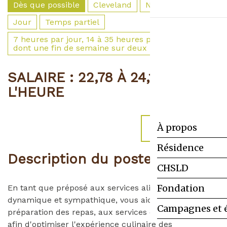
Dès que possible
Cleveland
Non clinique
Jour
Temps partiel
7 heures par jour, 14 à 35 heures par semaine,
dont une fin de semaine sur deux
SALAIRE : 22,78 À 24,13 $ DE
L'HEURE
À propos
POSTULER
Résidence
Description
du poste
CHSLD
Fondation
En tant que préposé aux services alimentaires
dynamique et sympathique, vous aiderez à la
Campagnes et 
préparation des repas, aux services et au nettoyage
afin d'optimiser l'expérience culinaire des