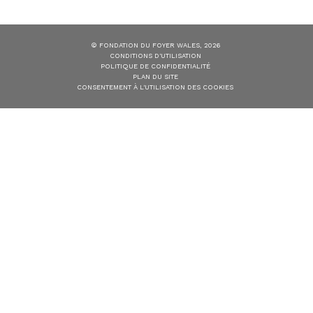
© FONDATION DU FOYER WALES, 2026
CONDITIONS D'UTILISATION
POLITIQUE DE CONFIDENTIALITÉ
PLAN DU SITE
CONSENTEMENT À L'UTILISATION DES COOKIES