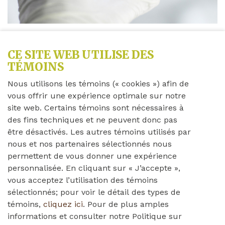
CE SITE WEB UTILISE DES
Partagez cette nouvelle
TÉMOINS
Nous utilisons les témoins (« cookies ») afin de
vous offrir une expérience optimale sur notre
Mercredi 23 juin 2021
site web. Certains témoins sont nécessaires à
des fins techniques et ne peuvent donc pas
Chers membres de la famille,
être désactivés. Les autres témoins utilisés par
nous et nos partenaires sélectionnés nous
permettent de vous donner une expérience
Veuillez lire la lettre ci-dessous de Brendalee
personnalisée. En cliquant sur « J’accepte »,
concernant COVID-19. N'hésitez pas à nous contacter
vous acceptez l’utilisation des témoins
si vous avez des questions ou des préoccupations.
sélectionnés; pour voir le détail des types de
témoins,
cliquez ici
. Pour de plus amples
informations et consulter notre Politique sur
Merci!