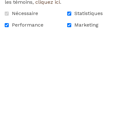
les témoins,
cliquez ici
.
june_23rd__2021.pdf
Nécessaire
Statistiques
Performance
Marketing
RETOUR À LA LISTE DES
NOUVELLES
ACCUEIL
CONTACTEZ-NOUS
FAQ
CARRIÈRES