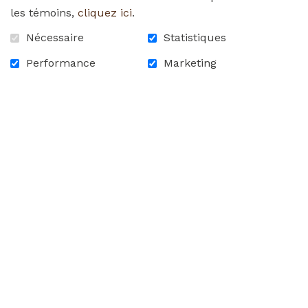
les témoins,
cliquez ici
.
Merci!
Nécessaire
Statistiques
january_17th_2022.pdf
Performance
Marketing
RETOUR À LA LISTE DES
NOUVELLES
ACCUEIL
CONTACTEZ-NOUS
FAQ
CARRIÈRES