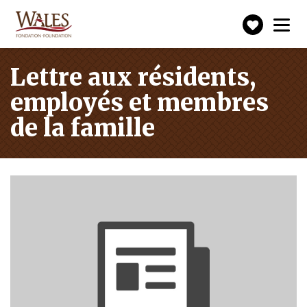
Faire
Toggle
navigation
un
don
Lettre aux résidents,
employés et membres
de la famille