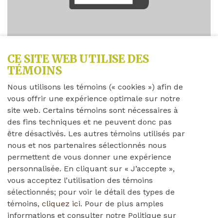
CE SITE WEB UTILISE DES
TÉMOINS
Partagez cette nouvelle
Nous utilisons les témoins (« cookies ») afin de
vous offrir une expérience optimale sur notre
site web. Certains témoins sont nécessaires à
Lundi 17 janvier 2022
des fins techniques et ne peuvent donc pas
être désactivés. Les autres témoins utilisés par
Chers résidents, employés et membres de la famille,
nous et nos partenaires sélectionnés nous
permettent de vous donner une expérience
personnalisée. En cliquant sur « J’accepte »,
Veuillez lire la lettre ci-dessous de Brendalee
vous acceptez l’utilisation des témoins
concernant COVID-19. Si vous avez des questions ou
sélectionnés; pour voir le détail des types de
des préoccupations, n'hésitez pas à nous contacter.
témoins,
cliquez ici
. Pour de plus amples
informations et consulter notre Politique sur