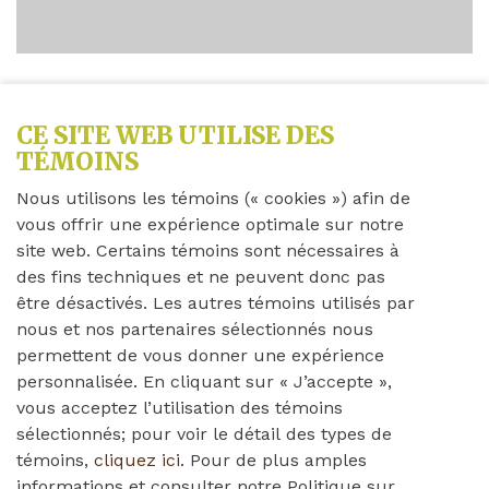
Partagez cette nouvelle
CE SITE WEB UTILISE DES
TÉMOINS
Nous utilisons les témoins (« cookies ») afin de
Mercredi 13 décembre 2023
vous offrir une expérience optimale sur notre
site web. Certains témoins sont nécessaires à
Chers résidents, employés, membres de la famille et
des fins techniques et ne peuvent donc pas
bénévoles,
être désactivés. Les autres témoins utilisés par
nous et nos partenaires sélectionnés nous
permettent de vous donner une expérience
Veuillez lire la lettre de Brendalee ci-dessous
personnalisée. En cliquant sur « J’accepte »,
concernant le COVID-19. Si vous avez des questions
vous acceptez l’utilisation des témoins
ou des préoccupations, n'hésitez pas à nous
sélectionnés; pour voir le détail des types de
contacter.
témoins,
cliquez ici
. Pour de plus amples
informations et consulter notre Politique sur