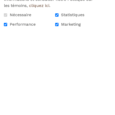
les témoins,
cliquez ici
.
Merci!
Nécessaire
Statistiques
wednesday_december_13_2023.pdf
Performance
Marketing
RETOUR À LA LISTE DES
NOUVELLES
ACCUEIL
CONTACTEZ-NOUS
FAQ
CARRIÈRES