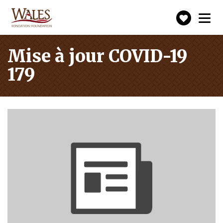
Faire
Toggle
navigation
un
don
Mise à jour COVID-19
179