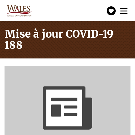
Faire
Toggle
navigation
un
don
Mise à jour COVID-19
188