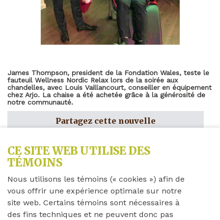
James Thompson, president de la Fondation Wales, teste le
fauteuil Wellness Nordic Relax lors de la soirée aux
chandelles, avec Louis Vaillancourt, conseiller en équipement
chez Arjo. La chaise a été achetée grâce à la générosité de
notre communauté.
Partagez cette nouvelle
CE SITE WEB UTILISE DES
TÉMOINS
er
Jeudi 1
mai 2025
Nous utilisons les témoins (« cookies ») afin de
Cette chaise innovante, actuellement située sur
vous offrir une expérience optimale sur notre
Norton 2, est spécialement conçue pour réconforter
site web. Certains témoins sont nécessaires à
et calmer les résidents atteints de démence. Grâce à
des fins techniques et ne peuvent donc pas