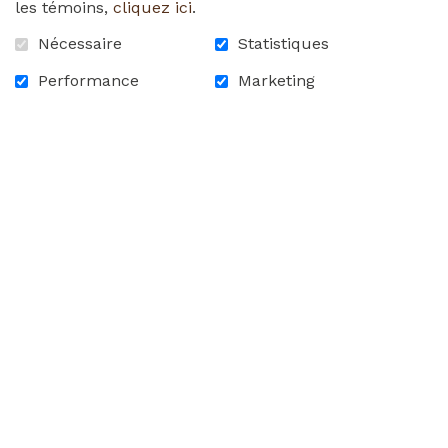
les témoins,
cliquez ici
.
december_10th_2020.pdf
Nécessaire
Statistiques
Performance
Marketing
RETOUR À LA LISTE DES
NOUVELLES
ACCUEIL
CONTACTEZ-NOUS
FAQ
CARRIÈRES