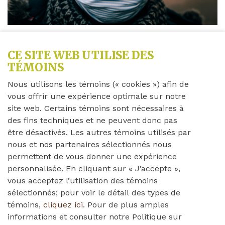
CE SITE WEB UTILISE DES
Partagez cette nouvelle
TÉMOINS
Nous utilisons les témoins (« cookies ») afin de
vous offrir une expérience optimale sur notre
Jeudi 10 décembre 2020
site web. Certains témoins sont nécessaires à
des fins techniques et ne peuvent donc pas
Chers membres de la famille,
être désactivés. Les autres témoins utilisés par
nous et nos partenaires sélectionnés nous
permettent de vous donner une expérience
Veuillez lire la lettre ci-dessous de Brendalee
personnalisée. En cliquant sur « J’accepte »,
concernant le COVID-19. Si vous avez des questions
vous acceptez l’utilisation des témoins
ou de préoccupations, n'hésitez pas à nous contacter.
sélectionnés; pour voir le détail des types de
témoins,
cliquez ici
. Pour de plus amples
informations et consulter notre Politique sur
Merci!