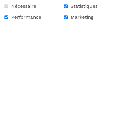
Nécessaire
Statistiques
Performance
Marketing
RETOUR À LA LISTE DES
NOUVELLES
ACCUEIL
CONTACTEZ-NOUS
FAQ
CARRIÈRES
SUIVEZ-NOUS!
Facebook
Linkedin