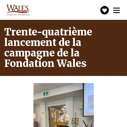
Faire
Toggle
navigation
un
don
Trente-quatrième
lancement de la
campagne de la
Fondation Wales