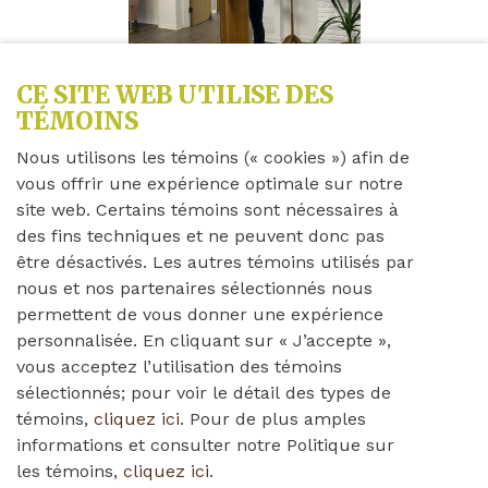
CE SITE WEB UTILISE DES
TÉMOINS
Nous utilisons les témoins (« cookies ») afin de
vous offrir une expérience optimale sur notre
Partagez cette nouvelle
site web. Certains témoins sont nécessaires à
des fins techniques et ne peuvent donc pas
être désactivés. Les autres témoins utilisés par
nous et nos partenaires sélectionnés nous
Vendredi 11 avril 2025
permettent de vous donner une expérience
personnalisée. En cliquant sur « J’accepte »,
Veuillez trouver ci-dessous le communiqué de
vous acceptez l’utilisation des témoins
presse concernant le lancement de notre trente-
sélectionnés; pour voir le détail des types de
quatrième campagne annuelle.
témoins,
cliquez ici
. Pour de plus amples
waleshomefoundation_press_release_campaign_launch
informations et consulter notre Politique sur
les témoins,
cliquez ici
.