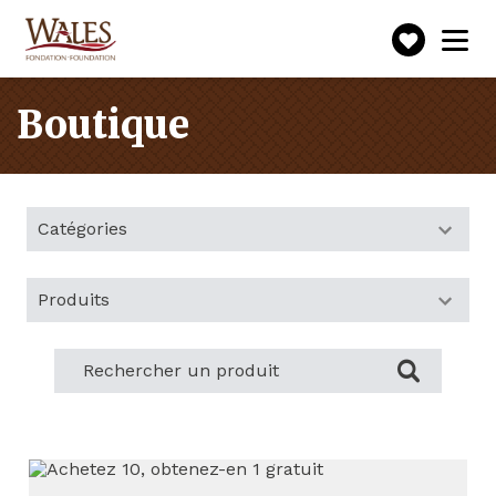
Faire
Toggle
navigation
un
don
Boutique