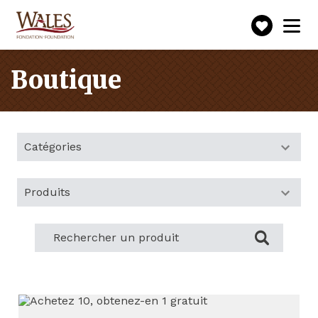
Faire
Toggle
navigation
un
don
Boutique